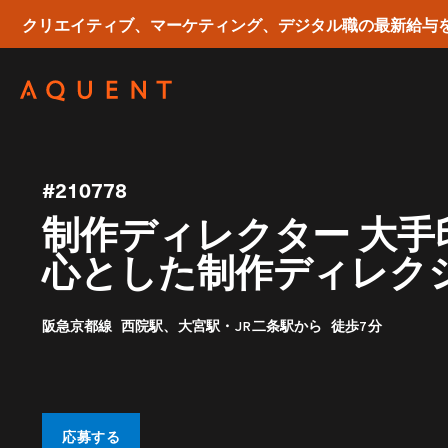
クリエイティブ、マーケティング、デジタル職の最新給与
Skip navigation
#210778
制作ディレクター 大
心とした制作ディレク
阪急京都線 西院駅、大宮駅・JR二条駅から 徒歩7分
応募する