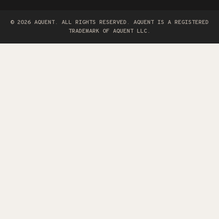
SKIP TO NAV
© 2026 AQUENT. ALL RIGHTS RESERVED. AQUENT IS A REGISTERED
TRADEMARK OF AQUENT LLC.