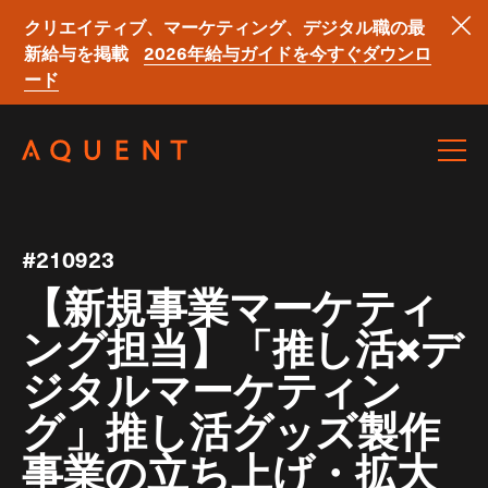
クリエイティブ、マーケティング、デジタル職の最
新給与を掲載
2026年給与ガイドを今すぐダウンロ
ード
Skip navigation
#210923
【新規事業マーケティ
ング担当】「推し活×デ
ジタルマーケティン
グ」推し活グッズ製作
事業の立ち上げ・拡大