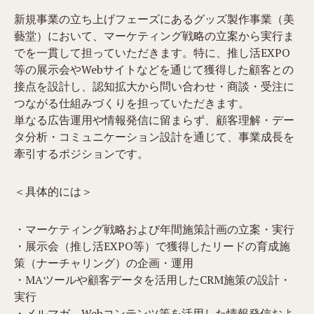
新規事業の立ち上げフェーズにあるグッズ製作事業（美
藝堂）において、マーケティング戦略の立案から実行ま
でを一貫して担っていただきます。特に、推し活EXPO
等の展示会やWebサイトなどを通じて獲得した顧客との
接点を設計し、認知拡大から問い合わせ・商談・受注に
つながる仕組みづくりを担っていただきます。
単なる広告運用や情報発信に留まらず、顧客理解・デー
タ分析・コミュニケーション設計を通じて、事業成長を
牽引するポジションです。
＜具体的には＞
・マーケティング戦略および年間施策計画の立案・実行
・展示会（推し活EXPO等）で獲得したリードの育成施
策（ナーチャリング）の企画・運用
・MAツールや顧客データを活用したCRM施策の設計・
実行
・メルマガ、Webコンテンツ等を活用した情報発信およ