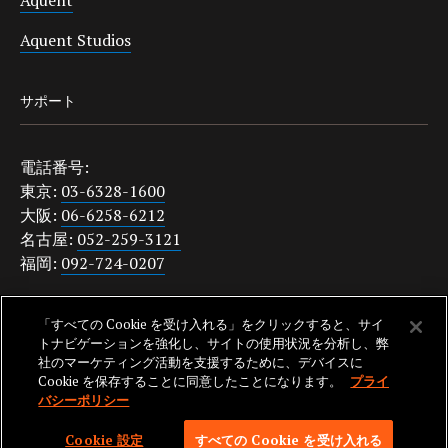
Aquent Studios
サポート
電話番号:
東京:
03-6328-1600
大阪:
06-6258-6212
名古屋:
052-259-3121
福岡:
092-724-0207
japanquestions@aquent.com
「すべての Cookie を受け入れる」をクリックすると、サイ
プライバシーポリシー
トナビゲーションを強化し、サイトの使用状況を分析し、弊
社のマーケティング活動を支援するために、デバイスに
Cookie を保存することに同意したことになります。
プライ
バシーポリシー
SKIP TO NAV
© 2026 AQUENT. ALL RIGHTS RESERVED. AQUENT IS A REGISTERED
Cookie 設定
すべての Cookie を受け入れる
TRADEMARK OF AQUENT LLC.