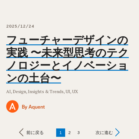
2025/12/24
フューチャーデザインの
実践 〜未来型思考のテク
ノロジーとイノベーショ
ンの土台〜
AI, Design, Insights & Trends, UI, UX
By Aquent
Posts
前に戻る
1
2
3
次に進む