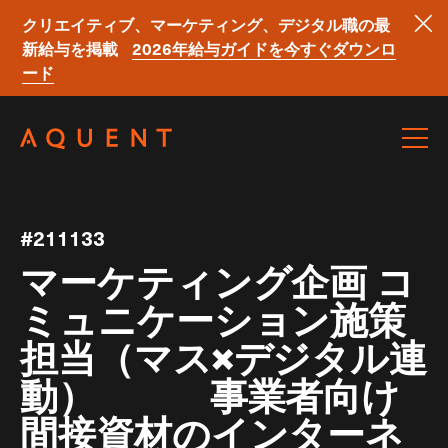
クリエイティブ、マーケティング、デジタル職の最
新給与を掲載
2026年給与ガイドを今すぐダウンロ
ード
Skip navigation
#211133
マーケティング企画 コ
ミュニケーション施策
担当（マス×デジタル連
動） 事業者向け
間接資材のインターネ