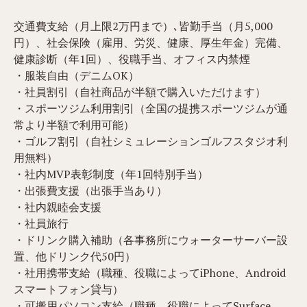
交通費支給（月上限2万円まで）､皆勤手当（月5,000
円）、社会保険（雇用、労災、健康、厚生年金）完備、
健康診断（年1回）、役職手当、オフィス内禁煙
・服装自由（デニムOK）
・社員割引（自社商品が半額で購入いただけます）
・スポーツジム利用割引（全国の提携スポーツジムが通
常より半額で利用可能）
・ゴルフ割引（自社シミュレーションゴルフスタジオ利
用無料）
・社内MVP表彰制度（年1回特別手当）
・出張費支援（出張手当あり）
・社内親睦会支援
・社員旅行
・ドリンク購入補助（各事務所にウォーターサーバー設
置、他ドリンク代50円）
・社用携帯支給（職種、役職によってiPhone、Android
スマートフォン貸与）
・可搬用パソコン支給（職種、役職によってSurface、