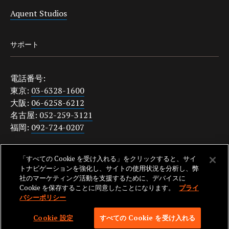
Aquent Studios
サポート
電話番号:
東京:
03-6328-1600
大阪:
06-6258-6212
名古屋:
052-259-3121
福岡:
092-724-0207
japanquestions@aquent.com
「すべての Cookie を受け入れる」をクリックすると、サイ
プライバシーポリシー
トナビゲーションを強化し、サイトの使用状況を分析し、弊
社のマーケティング活動を支援するために、デバイスに
Cookie を保存することに同意したことになります。
プライ
バシーポリシー
SKIP TO NAV
© 2026 AQUENT. ALL RIGHTS RESERVED. AQUENT IS A REGISTERED
Cookie 設定
すべての Cookie を受け入れる
TRADEMARK OF AQUENT LLC.