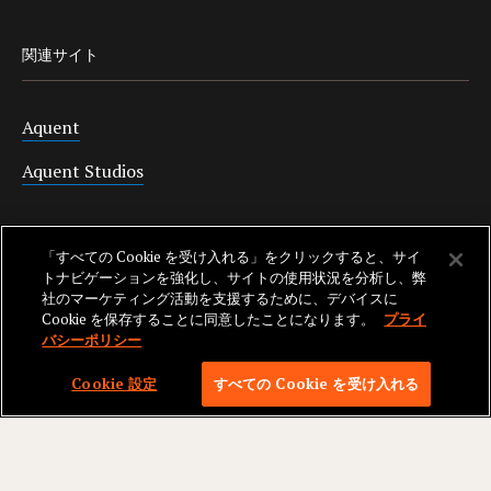
関連サイト
Aquent
Aquent Studios
サポート
「すべての Cookie を受け入れる」をクリックすると、サイ
トナビゲーションを強化し、サイトの使用状況を分析し、弊
社のマーケティング活動を支援するために、デバイスに
電話番号:
Cookie を保存することに同意したことになります。
プライ
東京:
03-6328-1600
バシーポリシー
大阪:
06-6258-6212
Cookie 設定
すべての Cookie を受け入れる
名古屋:
052-259-3121
福岡:
092-724-0207
japanquestions@aquent.com