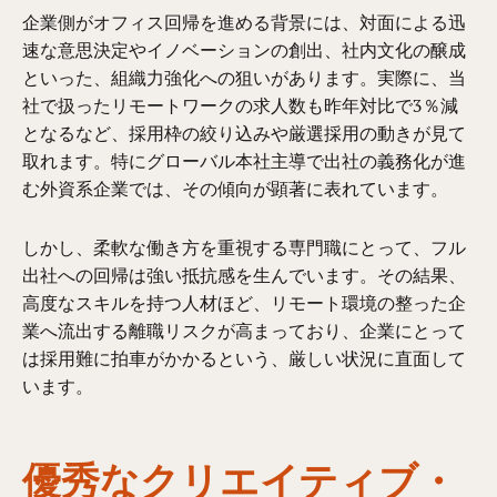
企業側がオフィス回帰を進める背景には、対面による迅
速な意思決定やイノベーションの創出、社内文化の醸成
といった、組織力強化への狙いがあります。実際に、当
社で扱ったリモートワークの求人数も昨年対比で3％減
となるなど、採用枠の絞り込みや厳選採用の動きが見て
取れます。特にグローバル本社主導で出社の義務化が進
む外資系企業では、その傾向が顕著に表れています。
しかし、柔軟な働き方を重視する専門職にとって、フル
出社への回帰は強い抵抗感を生んでいます。その結果、
高度なスキルを持つ人材ほど、リモート環境の整った企
業へ流出する離職リスクが高まっており、企業にとって
は採用難に拍車がかかるという、厳しい状況に直面して
います。
優秀なクリエイティブ・