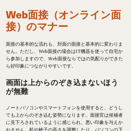
Web面接（オンライン面
接）のマナー
面接の基本的な流れも、対面の面接と基本的に変わりま
せん。ただし、Web面接の場合は
IT機器を使って
自宅か
ら
参加し
ますので、
Ｗeb面接ならではの気配りができた
ら好印象につながりやすいです。
画面は上からのぞき込まないほう
が無難
ノートパソコンや
スマートフォン
を使用すると、どうし
ても上からのぞき込む姿勢になります。面接官は候補者
に見下ろされているように感じられ、悪い印象を与えか
ねません。机
や
椅子の高さを調整したり、パソコンの下