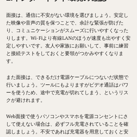
面接は、通信に不安がない環境を選びましょう。安定し
た
映像
や音声の質
を保つ
ことで、余計な緊張
が
防げた
り、コミュニケーション
が
スムーズ
に行いやすくなった
り
します。
Wi-Fiより有線LANのほうが速度も出やすく安
定しやすいです。
友人や家族に
お願いして
、事前に練習
と接続テストをしてお
くと要領がつかみやすくなりま
す
。
また面接は、できるだけ電源ケーブルにつないだ状態で
行いましょう。ツールにもよりますがビデオ通話はパワ
ーを使うため、途中で充電が切れてしまう、というリス
ク
が
避け
れます
。
Web面接で使うパソコンやスマホを
電源
コンセントにさ
して
使えない場合は、必ずフル充電されていることを確
認し
ましょう。
不安であれば充電器を用意しておくと安