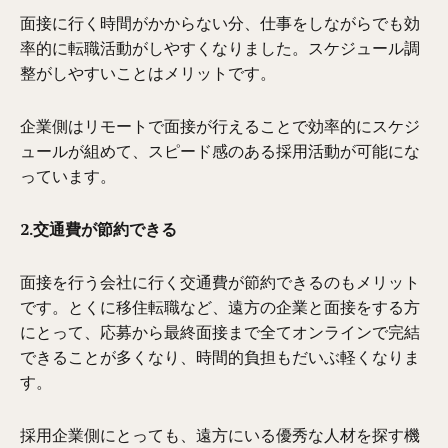
面接に行く時間がかからない分、仕事をしながらでも効
率的に転職活動がしやすくなりました。
スケジュール調
整がしやすいことはメリットです。
企業側
は
リモートで面接が行えることで効率的
に
スケジ
ュールが組
めて
、スピード感
のある
採用活動が可能にな
っています。
2.交通費が節約できる
面接を行う会社に行く交通費が節約できるのもメリット
です。
とく
に移住転職など、遠方の企業と面接をする方
にとって、応募から最終面接まで全てオンラインで完結
できることが多くなり、時間的負担
も
だいぶ軽くなりま
す。
採用企業側にとっても、遠方にいる優秀な人材を探す機