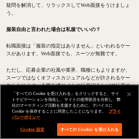
疑問を解消して、リラックスしてWeb面接をうけましょ
う。
服装自由と言われた場合は私服でいいの？
転職面接は「服装の指定はありません」といわれるケー
スがあります。Web面接でも、スーツが無難です。
ただし、応募企業の社風や業界、職種にもよりますが、
スーツではなくオフィスカジュアルなどが許されるケー
スもあります。企業公式サイトの社員紹介などで社員の
服装や社風などをチェックして判断しましょう。
「すべての Cookie を受け入れる」をクリックすると、サイ
トナビゲーションを強化し、サイトの使用状況を分析し、弊
社のマーケティング活動を支援するために、デバイスに
自宅の部屋以外の場所からWeb面接を受けても問題ない
Cookie を保存することに同意したことになります。
プライ
ですか
バシーポリシー
Cookie 設定
すべての Cookie を受け入れる
一般的には、Web面接は自宅の静かな個室から受けるこ