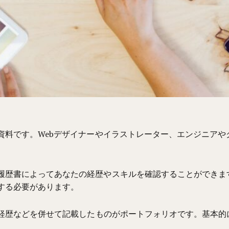
資料
で
す。
W
ebデザイナーやイラストレーター、エンジニア
履歴書によってあなたの経歴やスキルを確認することができま
する必要があ
りま
す。
経歴など
を
併せて記載したもの
が
ポートフォリオ
で
す。基本的