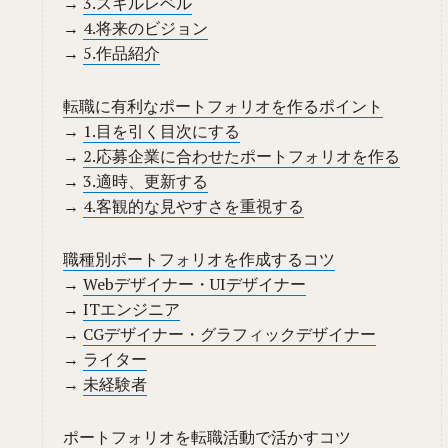
→
3.スキルレベル
→
4.将来のビジョン
→
5.作品紹介
転職に有利なポートフォリオを作るポイント
→
1.目を引く目次にする
→
2.応募企業に合わせたポートフォリオを作る
→
3.適時、更新する
→
4.客観的な見やすさを重視する
職種別ポートフォリオを作成するコツ
→
Webデザイナー・UIデザイナー
→
ITエンジニア
→
CGデザイナー・グラフィックデザイナー
→
ライター
→
未経験者
ポートフォリオを転職活動で活かすコツ