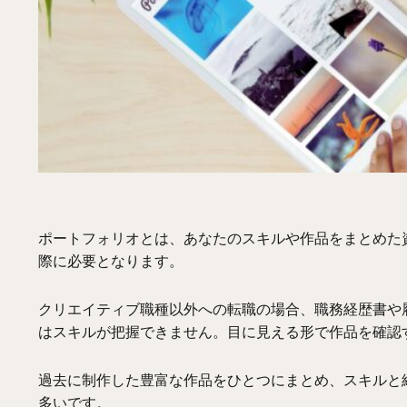
ポートフォリオとは、あなたのスキルや作品をまとめた
際に必要となります。
クリエイティブ職種以外への転職の場合、職務経歴書や
はスキル
が把握
でき
ません。
目に見える形で作品を確認
過去に制作した豊富な作品
を
ひとつに
まとめ、スキル
と
多いです。