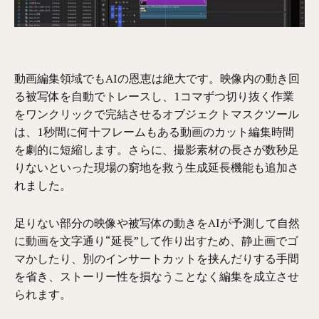
動画編集領域でもAIの恩恵は絶大です。映像内の動き回
る被写体を自動でトレースし、1コマずつ切り抜く作業
をワンクリックで完結させるオブジェクトマスクツール
は、1秒間に何十フレームもある動画のカット編集時間
を劇的に短縮します。さらに、撮影素材の長さが数秒足
りないといった現場の窮地を救う生成延長機能も追加さ
れました。
足りない部分の映像や被写体の動きをAIが予測して自然
に動画を文字通り“延長”して作り出すため、静止画でゴ
マかしたり、別のインサートカットを挟んだりする手間
を省き、ストーリー性を損なうことなく編集を成立させ
られます。