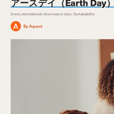
アースデイ（Earth D
Event, international observances days, Sustainability
By Aquent